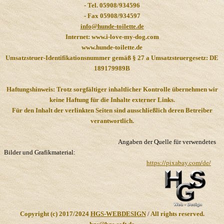
- Tel. 05908/934596
- Fax 05908/934597
info@hunde-toilette.de
Internet: www.i-love-my-dog.com
www.hunde-toilette.de
Umsatzsteuer-Identifikationsnummer gemäß § 27 a Umsatzsteuergesetz: DE
189179989B
Haftungshinweis: Trotz sorgfältiger inhaltlicher Kontrolle übernehmen wir
keine Haftung für die Inhalte externer Links.
Für den Inhalt der verlinkten Seiten sind ausschließlich deren Betreiber
verantwortlich.
Angaben der Quelle für verwendetes
Bilder und Grafikmaterial:
https://pixabay.com/de/
Copyright (c) 2017/2024
HGS-WEBDESIGN
/
All rights reserved.